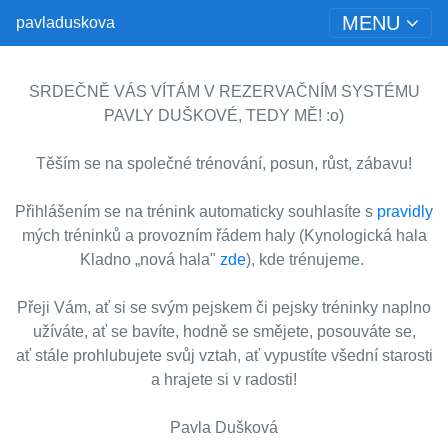
MENU
pavladuskova
SRDEČNĚ VÁS VÍTÁM V REZERVAČNÍM SYSTÉMU
PAVLY DUŠKOVÉ, TEDY MĚ! :o)
Těším se na společné trénování, posun, růst, zábavu!
Přihlášením se na trénink automaticky souhlasíte s
pravidly
mých tréninků a provozním řádem haly (Kynologická hala
Kladno „nová hala"
zde
), kde trénujeme.
Přeji Vám, ať si se svým pejskem či pejsky tréninky naplno
užíváte, ať se bavíte, hodně se smějete, posouváte se,
ať stále prohlubujete svůj vztah, ať vypustíte všední starosti
a hrajete si v radosti!
Pavla Dušková