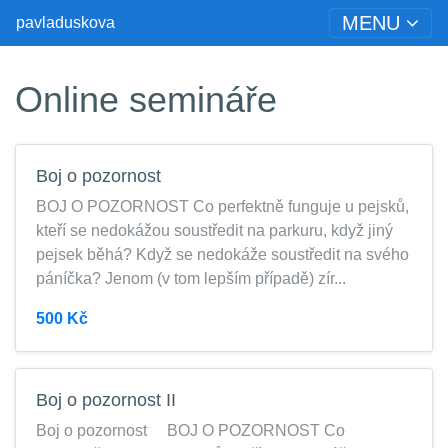
MENU
pavladuskova
Online semináře
Boj o pozornost
BOJ O POZORNOST Co perfektně funguje u pejsků,
kteří se nedokážou soustředit na parkuru, když jiný
pejsek běhá? Když se nedokáže soustředit na svého
páníčka? Jenom (v tom lepším případě) zír...
500 Kč
Boj o pozornost II
Boj o pozornost BOJ O POZORNOST Co