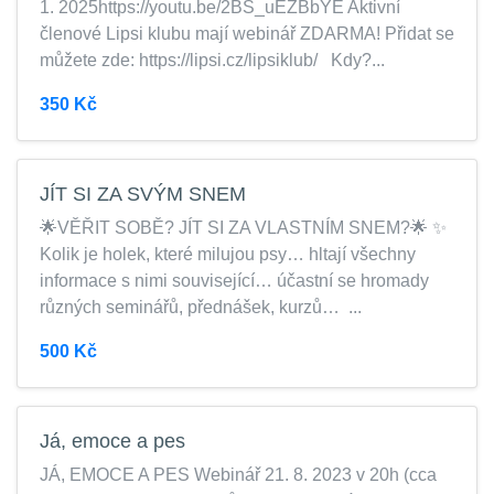
1. 2025https://youtu.be/2BS_uEZBbYE Aktivní
členové Lipsi klubu mají webinář ZDARMA! Přidat se
můžete zde: https://lipsi.cz/lipsiklub/ Kdy?...
350 Kč
JÍT SI ZA SVÝM SNEM
🌟VĚŘIT SOBĚ? JÍT SI ZA VLASTNÍM SNEM?🌟 ✨
Kolik je holek, které milujou psy… hltají všechny
informace s nimi související… účastní se hromady
různých seminářů, přednášek, kurzů… ...
500 Kč
Já, emoce a pes
JÁ, EMOCE A PES Webinář 21. 8. 2023 v 20h (cca