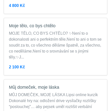
4 800 Kč
Moje tělo, co bys chtělo
MOJE TĚLO, CO BYS CHTĚLO? ✨Není to o
dokonalosti ani o perfektním těle.Není to ani o tom se
soudit za to, co všechno děláme špatně, za všechno,
co neděláme.Není to o srovnávání se s jinými
těly.✨J...
2 100 Kč
Můj domeček, moje láska
MŮJ DOMEČEK, MOJE LÁSKA Lipsi online kurzík
Dokonalé hry na: odložení drive vysílačky rozlišky
“poslouchej”… aby pejsek uměl rozlišit verbální