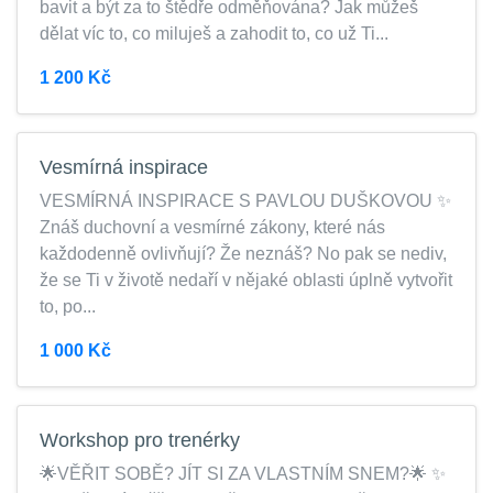
bavit a být za to štědře odměňována? Jak můžeš
dělat víc to, co miluješ a zahodit to, co už Ti...
1 200 Kč
Vesmírná inspirace
VESMÍRNÁ INSPIRACE S PAVLOU DUŠKOVOU ✨
Znáš duchovní a vesmírné zákony, které nás
každodenně ovlivňují? Že neznáš? No pak se nediv,
že se Ti v životě nedaří v nějaké oblasti úplně vytvořit
to, po...
1 000 Kč
Workshop pro trenérky
🌟VĚŘIT SOBĚ? JÍT SI ZA VLASTNÍM SNEM?🌟 ✨