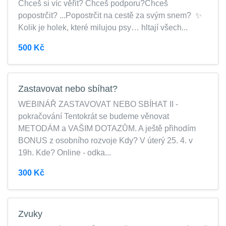
Chceš si víc věřit? Chceš podporu?Chceš
popostrčit? ...Popostrčit na cestě za svým snem? ✨
Kolik je holek, které milujou psy… hltají všech...
500 Kč
Zastavovat nebo sbíhat?
WEBINÁŘ ZASTAVOVAT NEBO SBÍHAT II -
pokračování Tentokrát se budeme věnovat
METODÁM a VAŠIM DOTAZŮM. A ještě přihodím
BONUS z osobního rozvoje Kdy? V úterý 25. 4. v
19h. Kde? Online - odka...
300 Kč
Zvuky