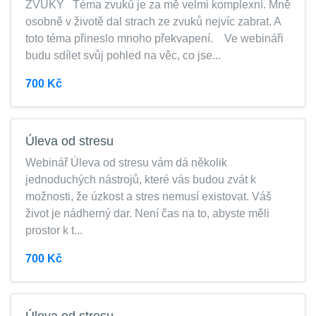
ZVUKY Téma zvuků je za mě velmi komplexní. Mně
osobně v životě dal strach ze zvuků nejvíc zabrat. A
toto téma přineslo mnoho překvapení. Ve webináři
budu sdílet svůj pohled na věc, co jse...
700 Kč
Úleva od stresu
Webinář Úleva od stresu vám dá několik
jednoduchých nástrojů, které vás budou zvát k
možnosti, že úzkost a stres nemusí existovat. Váš
život je nádherný dar. Není čas na to, abyste měli
prostor k t...
700 Kč