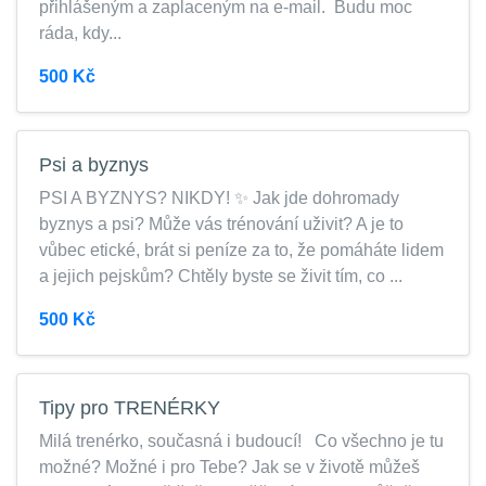
přihlášeným a zaplaceným na e-mail. Budu moc
ráda, kdy...
500 Kč
Psi a byznys
PSI A BYZNYS? NIKDY! ✨ Jak jde dohromady
byznys a psi? Může vás trénování uživit? A je to
vůbec etické, brát si peníze za to, že pomáháte lidem
a jejich pejskům? Chtěly byste se živit tím, co ...
500 Kč
Tipy pro TRENÉRKY
Milá trenérko, současná i budoucí! Co všechno je tu
možné? Možné i pro Tebe? Jak se v životě můžeš